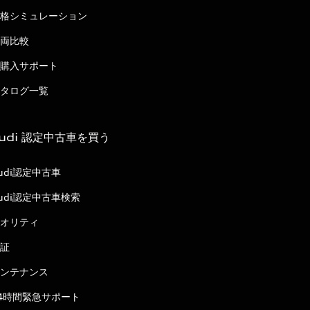
格シミュレーション
両比較
購入サポート
タログ一覧
udi 認定中古車を買う
udi認定中古車
udi認定中古車検索
オリティ
証
ンテナンス
4時間緊急サポート