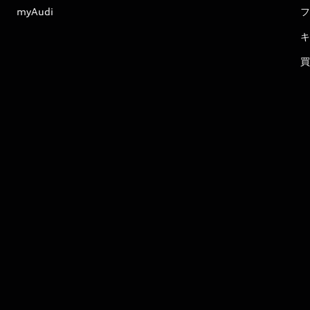
myAudi
フ
キ
買