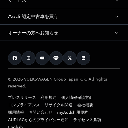
サービス
純正アクセサリー
見積り依頼
e-tronラインアップ
Audi exclusive
オンラインショップ
試乗予約
Audi 認定中古車を買う
サービス入庫予約
価格シミュレーション
Audi driving experience
Audi collection
サービスプログラム
車両比較
オーナーの方へお知らせ
Audi認定中古車
アウディナビアプリ
メンテナンス
ご購入サポート
Audi認定中古車検索
お知らせ
車検 / 定期点検
カタログ一覧
クオリティ
オーナー様向けキャンペーン
e-tronアフターサポート
保証
リコール関連情報
Audi Top Service紹介
© 2026 VOLKSWAGEN Group Japan K.K. All rights
メンテナンス
特定整備適用車一覧
reserved.
myAudi
24時間緊急サポート
リサイクル法
プレスリリース
利用規約
個人情報保護方針
ファイナンス
コンプライアンス
リサイクル関連
会社概要
よくある質問（FAQ）
採用情報
お問い合わせ
myAudi利用規約
キャンペーン / イベント
AUDI AGからのプライバシー通知
ライセンス条項
買取査定
English