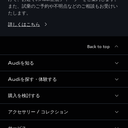
また、試乗のご予約や不明点などのご相談もお受けい
たします。
詳しくはこちら
Back to top
Audiを知る
Audiを探す・体験する
Audi ブランド
Story of Progress
購入を検討する
ディーラー検索
Audi Sport
新車在庫検索
アクセサリー / コレクション
モデル一覧
Formula 1®
試乗車・展示車検索
特別仕様モデル / 限定モデル
デジタルサービス