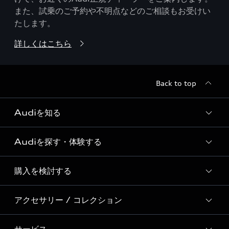
また、試乗のご予約や不明点などのご相談もお受けい
たします。
詳しくはこちら
Back to top
Audiを知る
Audiを探す・体験する
Audi ブランド
Story of Progress
購入を検討する
ディーラー検索
Audi Sport
新車在庫検索
アクセサリー / コレクション
モデル一覧
Formula 1®
試乗車・展示車検索
特別仕様モデル / 限定モデル
デジタルサービス