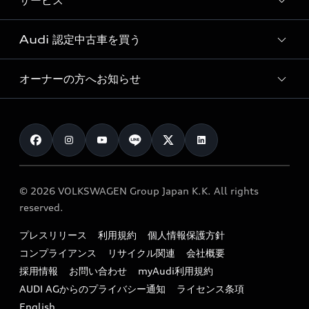
サービス
純正アクセサリー
見積り依頼
e-tronラインアップ
Audi exclusive
オンラインショップ
試乗予約
Audi 認定中古車を買う
サービス入庫予約
価格シミュレーション
Audi driving experience
Audi collection
サービスプログラム
車両比較
オーナーの方へお知らせ
Audi認定中古車
アウディナビアプリ
メンテナンス
ご購入サポート
Audi認定中古車検索
お知らせ
車検 / 定期点検
カタログ一覧
クオリティ
オーナー様向けキャンペーン
e-tronアフターサポート
保証
リコール関連情報
Audi Top Service紹介
© 2026 VOLKSWAGEN Group Japan K.K. All rights
メンテナンス
特定整備適用車一覧
reserved.
myAudi
24時間緊急サポート
リサイクル法
プレスリリース
利用規約
個人情報保護方針
ファイナンス
コンプライアンス
リサイクル関連
会社概要
よくある質問（FAQ）
採用情報
お問い合わせ
myAudi利用規約
キャンペーン / イベント
AUDI AGからのプライバシー通知
ライセンス条項
買取査定
English