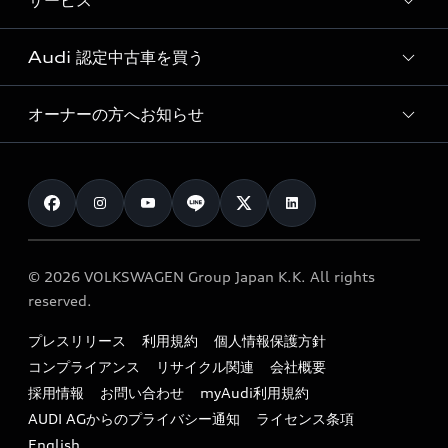
サービス
純正アクセサリー
見積り依頼
e-tronラインアップ
Audi exclusive
オンラインショップ
試乗予約
Audi 認定中古車を買う
サービス入庫予約
価格シミュレーション
Audi driving experience
Audi collection
サービスプログラム
車両比較
オーナーの方へお知らせ
Audi認定中古車
アウディナビアプリ
メンテナンス
ご購入サポート
Audi認定中古車検索
お知らせ
車検 / 定期点検
カタログ一覧
クオリティ
オーナー様向けキャンペーン
e-tronアフターサポート
保証
リコール関連情報
Audi Top Service紹介
© 2026 VOLKSWAGEN Group Japan K.K. All rights
メンテナンス
特定整備適用車一覧
reserved.
myAudi
24時間緊急サポート
リサイクル法
プレスリリース
利用規約
個人情報保護方針
ファイナンス
コンプライアンス
リサイクル関連
会社概要
よくある質問（FAQ）
採用情報
お問い合わせ
myAudi利用規約
キャンペーン / イベント
AUDI AGからのプライバシー通知
ライセンス条項
買取査定
English