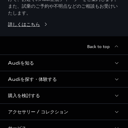
また、試乗のご予約や不明点などのご相談もお受けい
たします。
詳しくはこちら
Back to top
Audiを知る
Audiを探す・体験する
Audi ブランド
Story of Progress
購入を検討する
ディーラー検索
Audi Sport
新車在庫検索
アクセサリー / コレクション
モデル一覧
Formula 1®
試乗車・展示車検索
特別仕様モデル / 限定モデル
デジタルサービス