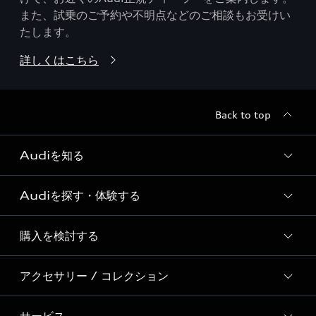
また、試乗のご予約や不明点などのご相談もお受けい
たします。
詳しくはこちら
Back to top
Audiを知る
Audiを探す・体験する
Audi ブランド
Story of Progress
購入を検討する
ディーラー検索
Audi Sport
新車在庫検索
アクセサリー / コレクション
モデル一覧
Formula 1®
試乗車・展示車検索
特別仕様モデル / 限定モデル
デジタルサービス