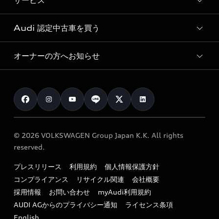
サービス
純正アクセサリー
見積り依頼
e-tronラインアップ
Audi exclusive
オンラインショップ
試乗予約
Audi 認定中古車を買う
サービス入庫予約
価格シミュレーション
Audi driving experience
Audi collection
サービスプログラム
車両比較
オーナーの方へお知らせ
Audi認定中古車
アウディナビアプリ
メンテナンス
ご購入サポート
Audi認定中古車検索
お知らせ
車検 / 定期点検
カタログ一覧
クオリティ
オーナー様向けキャンペーン
e-tronアフターサポート
保証
リコール関連情報
Audi Top Service紹介
© 2026 VOLKSWAGEN Group Japan K.K. All rights
メンテナンス
特定整備適用車一覧
reserved.
myAudi
24時間緊急サポート
リサイクル法
プレスリリース
利用規約
個人情報保護方針
ファイナンス
コンプライアンス
リサイクル関連
会社概要
よくある質問（FAQ）
採用情報
お問い合わせ
myAudi利用規約
キャンペーン / イベント
AUDI AGからのプライバシー通知
ライセンス条項
買取査定
English