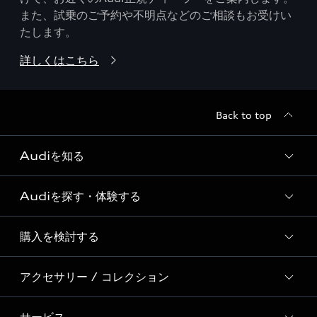
また、試乗のご予約や不明点などのご相談もお受けい
たします。
詳しくはこちら
Back to top
Audiを知る
Audiを探す・体験する
Audi ブランド
Story of Progress
購入を検討する
ディーラー検索
Audi Sport
新車在庫検索
アクセサリー / コレクション
モデル一覧
Formula 1®
試乗車・展示車検索
特別仕様モデル / 限定モデル
デジタルサービス