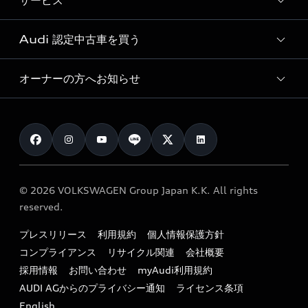
サービス
純正アクセサリー
見積り依頼
e-tronラインアップ
Audi exclusive
オンラインショップ
試乗予約
Audi 認定中古車を買う
サービス入庫予約
価格シミュレーション
Audi driving experience
Audi collection
サービスプログラム
車両比較
オーナーの方へお知らせ
Audi認定中古車
アウディナビアプリ
メンテナンス
ご購入サポート
Audi認定中古車検索
お知らせ
車検 / 定期点検
カタログ一覧
クオリティ
オーナー様向けキャンペーン
e-tronアフターサポート
保証
リコール関連情報
Audi Top Service紹介
© 2026 VOLKSWAGEN Group Japan K.K. All rights
メンテナンス
特定整備適用車一覧
reserved.
myAudi
24時間緊急サポート
リサイクル法
プレスリリース
利用規約
個人情報保護方針
ファイナンス
コンプライアンス
リサイクル関連
会社概要
よくある質問（FAQ）
採用情報
お問い合わせ
myAudi利用規約
キャンペーン / イベント
AUDI AGからのプライバシー通知
ライセンス条項
買取査定
English