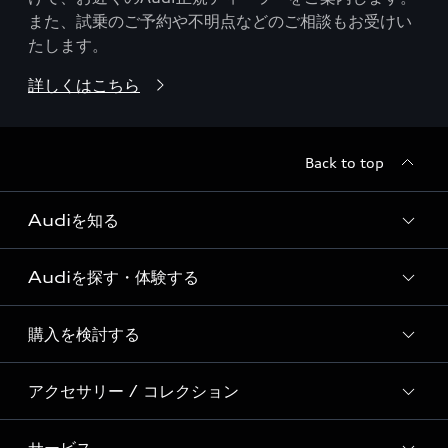
また、試乗のご予約や不明点などのご相談もお受けい
たします。
詳しくはこちら
Back to top
Audiを知る
Audiを探す・体験する
Audi ブランド
Story of Progress
購入を検討する
ディーラー検索
Audi Sport
新車在庫検索
アクセサリー / コレクション
モデル一覧
Formula 1®
試乗車・展示車検索
特別仕様モデル / 限定モデル
デジタルサービス