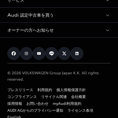
サービス
純正アクセサリー
見積り依頼
e-tronラインアップ
Audi exclusive
オンラインショップ
試乗予約
Audi 認定中古車を買う
サービス入庫予約
価格シミュレーション
Audi driving experience
Audi collection
サービスプログラム
車両比較
オーナーの方へお知らせ
Audi認定中古車
アウディナビアプリ
メンテナンス
ご購入サポート
Audi認定中古車検索
お知らせ
車検 / 定期点検
カタログ一覧
クオリティ
オーナー様向けキャンペーン
e-tronアフターサポート
保証
リコール関連情報
Audi Top Service紹介
© 2026 VOLKSWAGEN Group Japan K.K. All rights
メンテナンス
特定整備適用車一覧
reserved.
myAudi
24時間緊急サポート
リサイクル法
プレスリリース
利用規約
個人情報保護方針
ファイナンス
コンプライアンス
リサイクル関連
会社概要
よくある質問（FAQ）
採用情報
お問い合わせ
myAudi利用規約
キャンペーン / イベント
AUDI AGからのプライバシー通知
ライセンス条項
買取査定
English