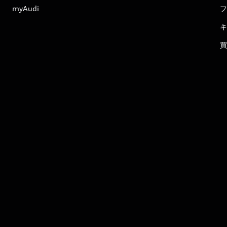
myAudi
フ
キ
買