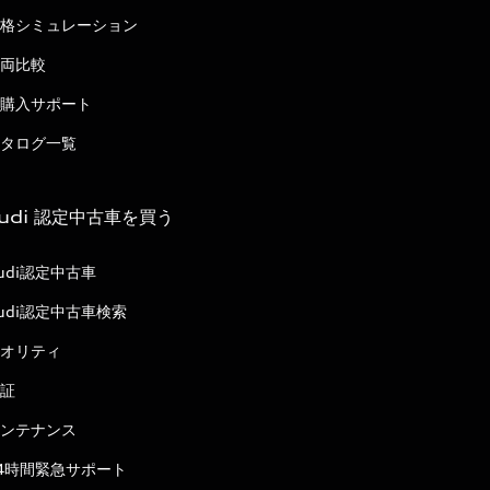
格シミュレーション
両比較
購入サポート
タログ一覧
udi 認定中古車を買う
udi認定中古車
udi認定中古車検索
オリティ
証
ンテナンス
4時間緊急サポート