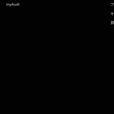
myAudi
フ
キ
買