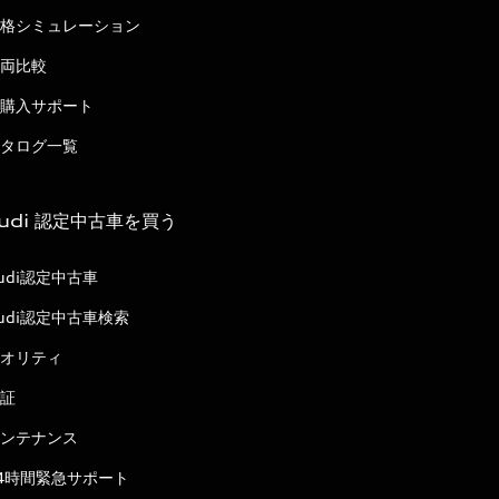
格シミュレーション
両比較
購入サポート
タログ一覧
udi 認定中古車を買う
udi認定中古車
udi認定中古車検索
オリティ
証
ンテナンス
4時間緊急サポート