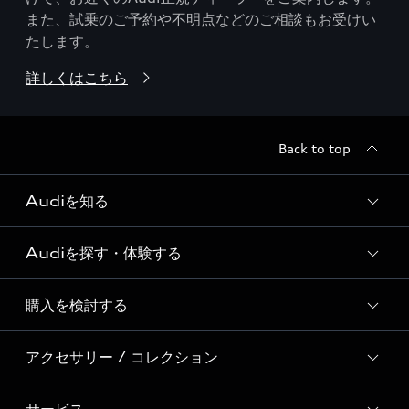
また、試乗のご予約や不明点などのご相談もお受けい
たします。
詳しくはこちら
Back to top
Audiを知る
Audiを探す・体験する
Audi ブランド
Story of Progress
購入を検討する
ディーラー検索
Audi Sport
新車在庫検索
アクセサリー / コレクション
モデル一覧
Formula 1®
試乗車・展示車検索
特別仕様モデル / 限定モデル
デジタルサービス