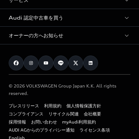
サービス
純正アクセサリー
見積り依頼
e-tronラインアップ
Audi exclusive
オンラインショップ
試乗予約
Audi 認定中古車を買う
サービス入庫予約
価格シミュレーション
Audi driving experience
Audi collection
サービスプログラム
車両比較
オーナーの方へお知らせ
Audi認定中古車
アウディナビアプリ
メンテナンス
ご購入サポート
Audi認定中古車検索
お知らせ
車検 / 定期点検
カタログ一覧
クオリティ
オーナー様向けキャンペーン
e-tronアフターサポート
保証
リコール関連情報
Audi Top Service紹介
© 2026 VOLKSWAGEN Group Japan K.K. All rights
メンテナンス
特定整備適用車一覧
reserved.
myAudi
24時間緊急サポート
リサイクル法
プレスリリース
利用規約
個人情報保護方針
ファイナンス
コンプライアンス
リサイクル関連
会社概要
よくある質問（FAQ）
採用情報
お問い合わせ
myAudi利用規約
キャンペーン / イベント
AUDI AGからのプライバシー通知
ライセンス条項
買取査定
English