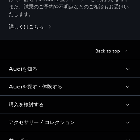
また、試乗のご予約や不明点などのご相談もお受けい
たします。
詳しくはこちら
Back to top
Audiを知る
Audiを探す・体験する
Audi ブランド
Story of Progress
購入を検討する
ディーラー検索
Audi Sport
新車在庫検索
アクセサリー / コレクション
モデル一覧
Formula 1®
試乗車・展示車検索
特別仕様モデル / 限定モデル
デジタルサービス