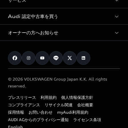
サービス
純正アクセサリー
見積り依頼
e-tronラインアップ
Audi exclusive
オンラインショップ
試乗予約
Audi 認定中古車を買う
サービス入庫予約
価格シミュレーション
Audi driving experience
Audi collection
サービスプログラム
車両比較
オーナーの方へお知らせ
Audi認定中古車
アウディナビアプリ
メンテナンス
ご購入サポート
Audi認定中古車検索
お知らせ
車検 / 定期点検
カタログ一覧
クオリティ
オーナー様向けキャンペーン
e-tronアフターサポート
保証
リコール関連情報
Audi Top Service紹介
© 2026 VOLKSWAGEN Group Japan K.K. All rights
メンテナンス
特定整備適用車一覧
reserved.
myAudi
24時間緊急サポート
リサイクル法
プレスリリース
利用規約
個人情報保護方針
ファイナンス
コンプライアンス
リサイクル関連
会社概要
よくある質問（FAQ）
採用情報
お問い合わせ
myAudi利用規約
キャンペーン / イベント
AUDI AGからのプライバシー通知
ライセンス条項
買取査定
English