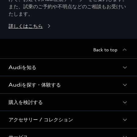
また、試乗のご予約や不明点などのご相談もお受けい
たします。
詳しくはこちら
Back to top
Audiを知る
Audiを探す・体験する
Audi ブランド
Story of Progress
購入を検討する
ディーラー検索
Audi Sport
新車在庫検索
アクセサリー / コレクション
モデル一覧
Formula 1®
試乗車・展示車検索
特別仕様モデル / 限定モデル
デジタルサービス