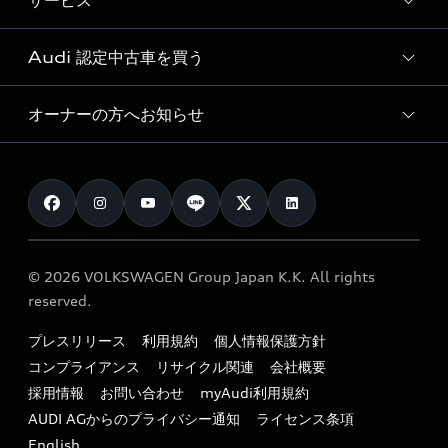
サービス
純正アクセサリー
見積り依頼
e-tronラインアップ
Audi exclusive
オンラインショップ
試乗予約
Audi 認定中古車を買う
サービス入庫予約
価格シミュレーション
Audi driving experience
Audi collection
サービスプログラム
車両比較
オーナーの方へお知らせ
Audi認定中古車
アウディナビアプリ
メンテナンス
ご購入サポート
Audi認定中古車検索
お知らせ
車検 / 定期点検
カタログ一覧
クオリティ
オーナー様向けキャンペーン
e-tronアフターサポート
保証
リコール関連情報
Audi Top Service紹介
© 2026 VOLKSWAGEN Group Japan K.K. All rights
メンテナンス
特定整備適用車一覧
reserved.
myAudi
24時間緊急サポート
リサイクル法
プレスリリース
利用規約
個人情報保護方針
ファイナンス
コンプライアンス
リサイクル関連
会社概要
よくある質問（FAQ）
採用情報
お問い合わせ
myAudi利用規約
キャンペーン / イベント
AUDI AGからのプライバシー通知
ライセンス条項
買取査定
English