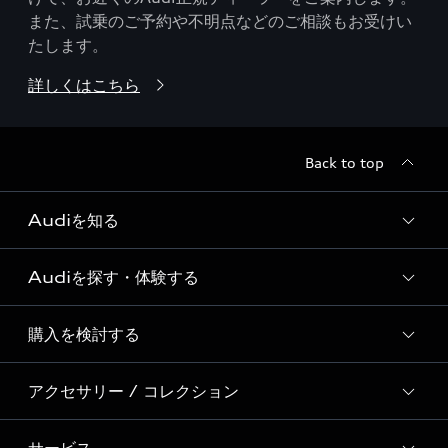
また、試乗のご予約や不明点などのご相談もお受けい
たします。
詳しくはこちら
Back to top
Audiを知る
Audiを探す・体験する
Audi ブランド
Story of Progress
購入を検討する
ディーラー検索
Audi Sport
新車在庫検索
アクセサリー / コレクション
モデル一覧
Formula 1®
試乗車・展示車検索
特別仕様モデル / 限定モデル
デジタルサービス