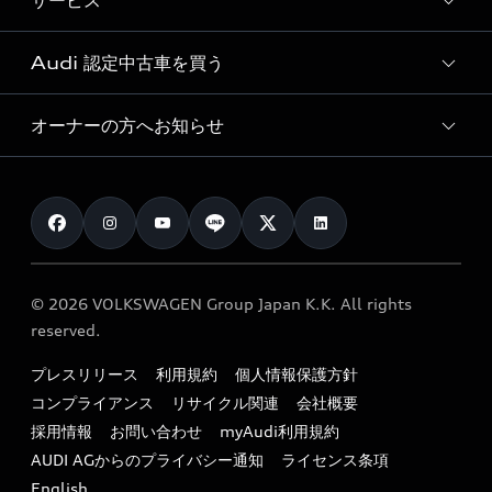
サービス
純正アクセサリー
見積り依頼
e-tronラインアップ
Audi exclusive
オンラインショップ
試乗予約
Audi 認定中古車を買う
サービス入庫予約
価格シミュレーション
Audi driving experience
Audi collection
サービスプログラム
車両比較
オーナーの方へお知らせ
Audi認定中古車
アウディナビアプリ
メンテナンス
ご購入サポート
Audi認定中古車検索
お知らせ
車検 / 定期点検
カタログ一覧
クオリティ
オーナー様向けキャンペーン
e-tronアフターサポート
保証
リコール関連情報
Audi Top Service紹介
© 2026 VOLKSWAGEN Group Japan K.K. All rights
メンテナンス
特定整備適用車一覧
reserved.
myAudi
24時間緊急サポート
リサイクル法
プレスリリース
利用規約
個人情報保護方針
ファイナンス
コンプライアンス
リサイクル関連
会社概要
よくある質問（FAQ）
採用情報
お問い合わせ
myAudi利用規約
キャンペーン / イベント
AUDI AGからのプライバシー通知
ライセンス条項
買取査定
English