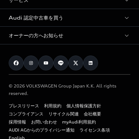
サービス
純正アクセサリー
見積もり依頼
e-tronラインアップ
Audi exclusive
オンラインショップ
試乗予約
Audi 認定中古車を買う
サービス入庫予約
価格シミュレーション
Audi driving experience
Audi collection
サービスプログラム
車両比較
オーナーの方へお知らせ
Audi認定中古車
アウディナビアプリ
メンテナンス
ご購入サポート
Audi認定中古車検索
お知らせ
車検 / 定期点検
カタログ一覧
クオリティ
オーナー様向けキャンペーン
e-tronアフターサポート
保証
リコール関連情報
Audi Top Service紹介
© 2026 VOLKSWAGEN Group Japan K.K. All rights
メンテナンス
特定整備適用車一覧
reserved.
myAudi
24時間緊急サポート
リサイクル法
プレスリリース
利用規約
個人情報保護方針
ファイナンス
コンプライアンス
リサイクル関連
会社概要
よくある質問（FAQ）
採用情報
お問い合わせ
myAudi利用規約
キャンペーン / イベント
AUDI AGからのプライバシー通知
ライセンス条項
買取査定
English