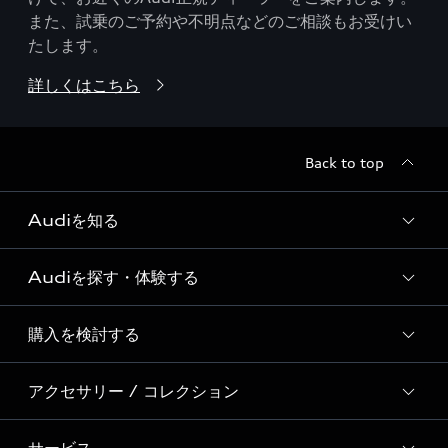
また、試乗のご予約や不明点などのご相談もお受けい
たします。
詳しくはこちら
Back to top
Audiを知る
Audiを探す・体験する
Audi ブランド
Story of Progress
購入を検討する
ディーラー検索
Audi Sport
新車在庫検索
アクセサリー / コレクション
モデル一覧
Formula 1®
試乗車・展示車検索
特別仕様モデル / 限定モデル
デジタルサービス