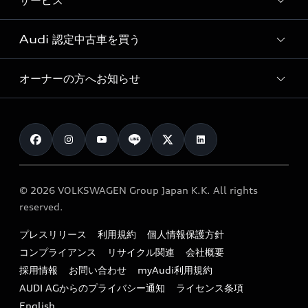
サービス
純正アクセサリー
見積り依頼
e-tronラインアップ
Audi exclusive
オンラインショップ
試乗予約
Audi 認定中古車を買う
サービス入庫予約
価格シミュレーション
Audi driving experience
Audi collection
サービスプログラム
車両比較
オーナーの方へお知らせ
Audi認定中古車
アウディナビアプリ
メンテナンス
ご購入サポート
Audi認定中古車検索
お知らせ
車検 / 定期点検
カタログ一覧
クオリティ
オーナー様向けキャンペーン
e-tronアフターサポート
保証
リコール関連情報
Audi Top Service紹介
© 2026 VOLKSWAGEN Group Japan K.K. All rights
メンテナンス
特定整備適用車一覧
reserved.
myAudi
24時間緊急サポート
リサイクル法
プレスリリース
利用規約
個人情報保護方針
ファイナンス
コンプライアンス
リサイクル関連
会社概要
よくある質問（FAQ）
採用情報
お問い合わせ
myAudi利用規約
キャンペーン / イベント
AUDI AGからのプライバシー通知
ライセンス条項
買取査定
English