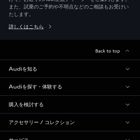
また、試乗のご予約や不明点などのご相談もお受けい
たします。
詳しくはこちら
Back to top
Audiを知る
Audiを探す・体験する
Audi ブランド
Story of Progress
購入を検討する
ディーラー検索
Audi Sport
新車在庫検索
アクセサリー / コレクション
モデル一覧
Formula 1®
試乗車・展示車検索
特別仕様モデル / 限定モデル
デジタルサービス