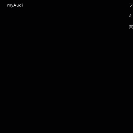
myAudi
フ
キ
買