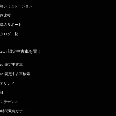
格シミュレーション
両比較
購入サポート
タログ一覧
udi 認定中古車を買う
udi認定中古車
udi認定中古車検索
オリティ
証
ンテナンス
4時間緊急サポート