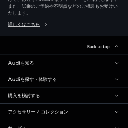
また、試乗のご予約や不明点などのご相談もお受けい
たします。
詳しくはこちら
Back to top
Audiを知る
Audiを探す・体験する
Audi ブランド
Story of Progress
購入を検討する
ディーラー検索
Audi Sport
新車在庫検索
アクセサリー / コレクション
モデル一覧
Formula 1®
試乗車・展示車検索
特別仕様モデル / 限定モデル
デジタルサービス