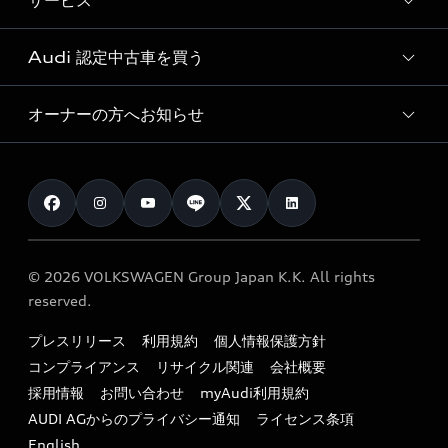
サービス
純正アクセサリー
見積り依頼
e-tronラインアップ
Audi exclusive
オンラインショップ
試乗予約
Audi 認定中古車を買う
サービス入庫予約
価格シミュレーション
Audi driving experience
Audi collection
サービスプログラム
車両比較
オーナーの方へお知らせ
Audi認定中古車
アウディナビアプリ
メンテナンス
ご購入サポート
Audi認定中古車検索
お知らせ
車検 / 定期点検
カタログ一覧
クオリティ
オーナー様向けキャンペーン
e-tronアフターサポート
保証
リコール関連情報
Audi Top Service紹介
© 2026 VOLKSWAGEN Group Japan K.K. All rights
メンテナンス
特定整備適用車一覧
reserved.
myAudi
24時間緊急サポート
リサイクル法
プレスリリース
利用規約
個人情報保護方針
ファイナンス
コンプライアンス
リサイクル関連
会社概要
よくある質問（FAQ）
採用情報
お問い合わせ
myAudi利用規約
キャンペーン / イベント
AUDI AGからのプライバシー通知
ライセンス条項
買取査定
English