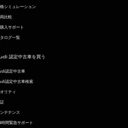
格シミュレーション
両比較
購入サポート
タログ一覧
udi 認定中古車を買う
udi認定中古車
udi認定中古車検索
オリティ
証
ンテナンス
4時間緊急サポート