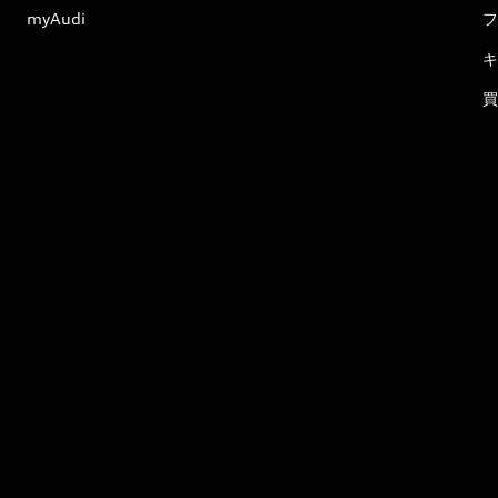
myAudi
フ
キ
買