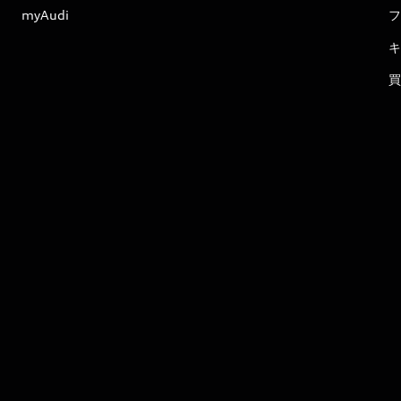
myAudi
フ
キ
買