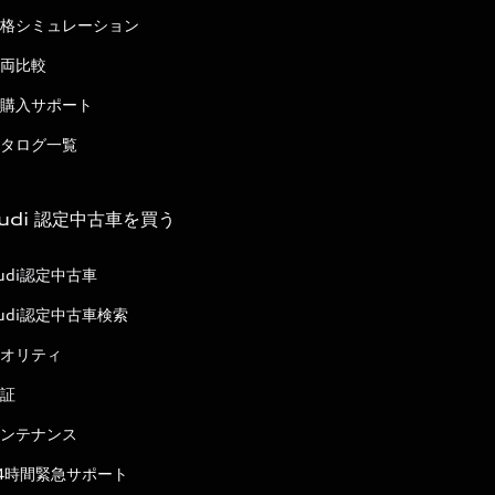
格シミュレーション
両比較
購入サポート
タログ一覧
udi 認定中古車を買う
udi認定中古車
udi認定中古車検索
オリティ
証
ンテナンス
4時間緊急サポート