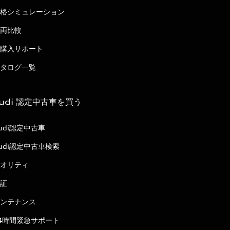
格シミュレーション
両比較
購入サポート
タログ一覧
udi 認定中古車を買う
udi認定中古車
udi認定中古車検索
オリティ
証
ンテナンス
4時間緊急サポート