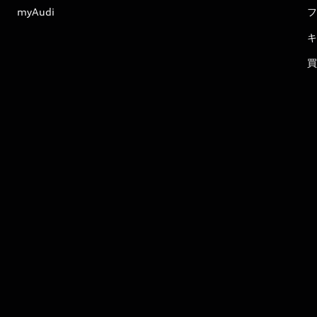
myAudi
フ
キ
買