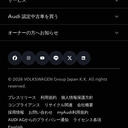
サービス
純正アクセサリー
見積り依頼
e-tronラインアップ
Audi exclusive
オンラインショップ
試乗予約
Audi 認定中古車を買う
サービス入庫予約
価格シミュレーション
Audi driving experience
Audi collection
サービスプログラム
車両比較
オーナーの方へお知らせ
Audi認定中古車
アウディナビアプリ
メンテナンス
ご購入サポート
Audi認定中古車検索
お知らせ
車検 / 定期点検
カタログ一覧
クオリティ
オーナー様向けキャンペーン
e-tronアフターサポート
保証
リコール関連情報
Audi Top Service紹介
© 2026 VOLKSWAGEN Group Japan K.K. All rights
メンテナンス
特定整備適用車一覧
reserved.
myAudi
24時間緊急サポート
リサイクル法
プレスリリース
利用規約
個人情報保護方針
ファイナンス
コンプライアンス
リサイクル関連
会社概要
よくある質問（FAQ）
採用情報
お問い合わせ
myAudi利用規約
キャンペーン / イベント
AUDI AGからのプライバシー通知
ライセンス条項
買取査定
English