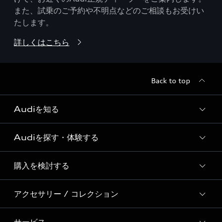
また、試乗のご予約や不明点などのご相談もお受けい
たします。
詳しくはこちら
Back to top
Audiを知る
Audiを探す・体験する
Audi ブランド
Story of Progress
購入を検討する
ディーラー検索
Audi Sport
新車在庫検索
アクセサリー / コレクション
モデル一覧
Formula 1®
試乗車・展示車検索
特別仕様モデル / 限定モデル
デジタルサービス