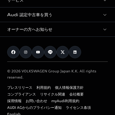
サービス
純正アクセサリー
見積り依頼
e-tronラインアップ
Audi exclusive
オンラインショップ
試乗予約
Audi 認定中古車を買う
サービス入庫予約
価格シミュレーション
Audi driving experience
Audi collection
サービスプログラム
車両比較
オーナーの方へお知らせ
Audi認定中古車
アウディナビアプリ
メンテナンス
ご購入サポート
Audi認定中古車検索
お知らせ
車検 / 定期点検
カタログ一覧
クオリティ
オーナー様向けキャンペーン
e-tronアフターサポート
保証
リコール関連情報
Audi Top Service紹介
© 2026 VOLKSWAGEN Group Japan K.K. All rights
メンテナンス
特定整備適用車一覧
reserved.
myAudi
24時間緊急サポート
リサイクル法
プレスリリース
利用規約
個人情報保護方針
ファイナンス
コンプライアンス
リサイクル関連
会社概要
よくある質問（FAQ）
採用情報
お問い合わせ
myAudi利用規約
キャンペーン / イベント
AUDI AGからのプライバシー通知
ライセンス条項
買取査定
English