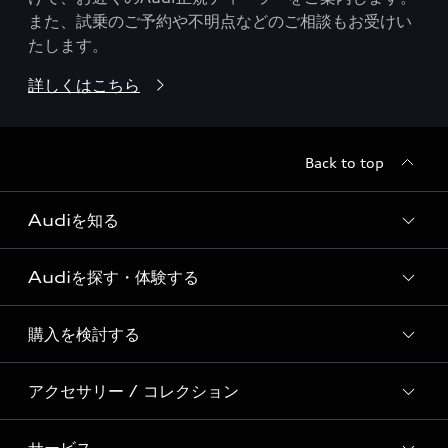
また、試乗のご予約や不明点などのご相談もお受けい
たします。
詳しくはこちら
Back to top
Audiを知る
Audiを探す・体験する
Audi ブランド
Story of Progress
購入を検討する
ディーラー検索
Audi Sport
新車在庫検索
アクセサリー / コレクション
モデル一覧
Formula 1®
試乗車・展示車検索
特別仕様モデル / 限定モデル
デジタルサービス