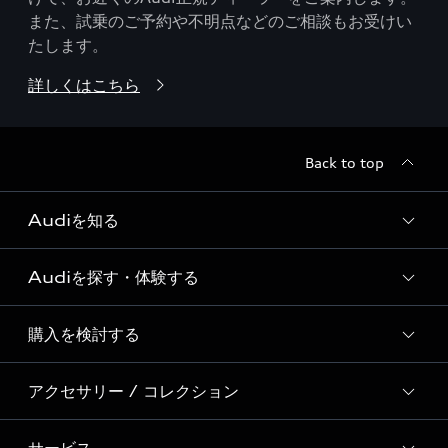
また、試乗のご予約や不明点などのご相談もお受けい
たします。
詳しくはこちら
Back to top
Audiを知る
Audiを探す・体験する
Audi ブランド
Story of Progress
購入を検討する
ディーラー検索
Audi Sport
新車在庫検索
アクセサリー / コレクション
モデル一覧
Formula 1®
試乗車・展示車検索
特別仕様モデル / 限定モデル
デジタルサービス