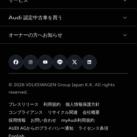
サービス
純正アクセサリー
見積もり依頼
e-tronラインアップ
Audi exclusive
オンラインショップ
試乗予約
Audi 認定中古車を買う
サービス入庫予約
価格シミュレーション
Audi driving experience
Audi collection
サービスプログラム
車両比較
オーナーの方へお知らせ
Audi認定中古車
アウディナビアプリ
メンテナンス
ご購入サポート
Audi認定中古車検索
お知らせ
車検 / 定期点検
カタログ一覧
クオリティ
オーナー様向けキャンペーン
e-tronアフターサポート
保証
リコール関連情報
Audi Top Service紹介
© 2026 VOLKSWAGEN Group Japan K.K. All rights
メンテナンス
特定整備適用車一覧
reserved.
myAudi
24時間緊急サポート
リサイクル法
プレスリリース
利用規約
個人情報保護方針
ファイナンス
コンプライアンス
リサイクル関連
会社概要
よくある質問（FAQ）
採用情報
お問い合わせ
myAudi利用規約
キャンペーン / イベント
AUDI AGからのプライバシー通知
ライセンス条項
買取査定
English