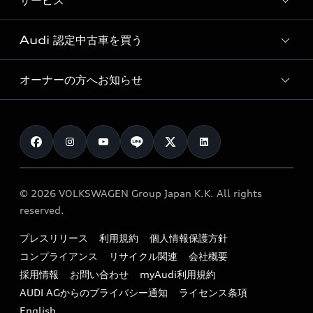
サービス
純正アクセサリー
見積り依頼
e-tronラインアップ
Audi exclusive
オンラインショップ
試乗予約
Audi 認定中古車を買う
サービス入庫予約
価格シミュレーション
Audi driving experience
Audi collection
サービスプログラム
車両比較
オーナーの方へお知らせ
Audi認定中古車
アウディナビアプリ
メンテナンス
ご購入サポート
Audi認定中古車検索
お知らせ
車検 / 定期点検
カタログ一覧
クオリティ
オーナー様向けキャンペーン
e-tronアフターサポート
保証
リコール関連情報
Audi Top Service紹介
© 2026 VOLKSWAGEN Group Japan K.K. All rights
メンテナンス
特定整備適用車一覧
reserved.
myAudi
24時間緊急サポート
リサイクル法
プレスリリース
利用規約
個人情報保護方針
ファイナンス
コンプライアンス
リサイクル関連
会社概要
よくある質問（FAQ）
採用情報
お問い合わせ
myAudi利用規約
キャンペーン / イベント
AUDI AGからのプライバシー通知
ライセンス条項
買取査定
English