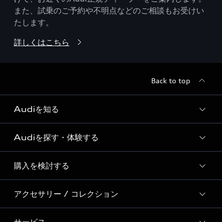
また、試乗のご予約や不明点などのご相談もお受けい
たします。
詳しくはこちら
Back to top
Audiを知る
Audiを探す・体験する
Audi ブランド
Story of Progress
購入を検討する
ディーラー検索
Audi Sport
新車在庫検索
アクセサリー / コレクション
モデル一覧
Formula 1®
試乗車・展示車検索
特別仕様モデル / 限定モデル
デジタルサービス