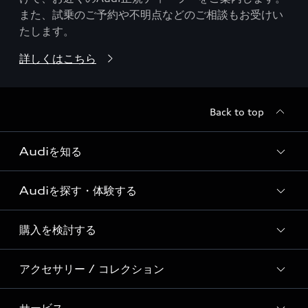
また、試乗のご予約や不明点などのご相談もお受けい
たします。
詳しくはこちら
Back to top
Audiを知る
Audiを探す・体験する
Audi ブランド
Story of Progress
購入を検討する
ディーラー検索
Audi Sport
新車在庫検索
アクセサリー / コレクション
モデル一覧
Formula 1®
試乗車・展示車検索
特別仕様モデル / 限定モデル
デジタルサービス