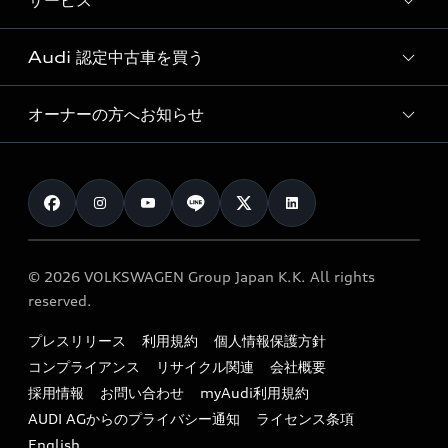
サービス
純正アクセサリー
見積もり依頼
e-tronラインアップ
Audi exclusive
オンラインショップ
試乗予約
Audi 認定中古車を買う
サービス入庫予約
価格シミュレーション
Audi driving experience
Audi collection
サービスプログラム
車両比較
オーナーの方へお知らせ
Audi認定中古車
アウディナビアプリ
メンテナンス
ご購入サポート
Audi認定中古車検索
お知らせ
車検 / 定期点検
カタログ一覧
クオリティ
オーナー様向けキャンペーン
e-tronアフターサポート
保証
リコール関連情報
Audi Top Service紹介
© 2026 VOLKSWAGEN Group Japan K.K. All rights
メンテナンス
特定整備適用車一覧
reserved.
myAudi
24時間緊急サポート
リサイクル法
プレスリリース
利用規約
個人情報保護方針
ファイナンス
コンプライアンス
リサイクル関連
会社概要
よくある質問（FAQ）
採用情報
お問い合わせ
myAudi利用規約
キャンペーン / イベント
AUDI AGからのプライバシー通知
ライセンス条項
買取査定
English