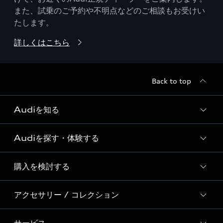
また、試乗のご予約や不明点などのご相談もお受けい
たします。
詳しくはこちら
Back to top
Audiを知る
Audiを探す・体験する
Audi ブランド
Story of Progress
購入を検討する
ディーラー検索
Audi Sport
新車在庫検索
アクセサリー / コレクション
モデル一覧
Formula 1®
試乗車・展示車検索
特別仕様モデル / 限定モデル
デジタルサービス