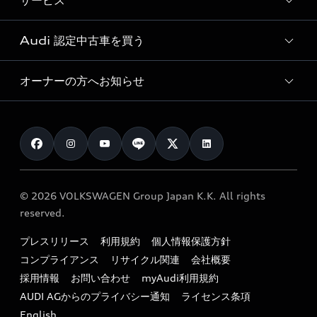
サービス
純正アクセサリー
見積り依頼
e-tronラインアップ
Audi exclusive
オンラインショップ
試乗予約
Audi 認定中古車を買う
サービス入庫予約
価格シミュレーション
Audi driving experience
Audi collection
サービスプログラム
車両比較
オーナーの方へお知らせ
Audi認定中古車
アウディナビアプリ
メンテナンス
ご購入サポート
Audi認定中古車検索
お知らせ
車検 / 定期点検
カタログ一覧
クオリティ
オーナー様向けキャンペーン
e-tronアフターサポート
保証
リコール関連情報
Audi Top Service紹介
© 2026 VOLKSWAGEN Group Japan K.K. All rights
メンテナンス
特定整備適用車一覧
reserved.
myAudi
24時間緊急サポート
リサイクル法
プレスリリース
利用規約
個人情報保護方針
ファイナンス
コンプライアンス
リサイクル関連
会社概要
よくある質問（FAQ）
採用情報
お問い合わせ
myAudi利用規約
キャンペーン / イベント
AUDI AGからのプライバシー通知
ライセンス条項
買取査定
English