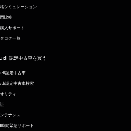
格シミュレーション
両比較
購入サポート
タログ一覧
udi 認定中古車を買う
udi認定中古車
udi認定中古車検索
オリティ
証
ンテナンス
4時間緊急サポート