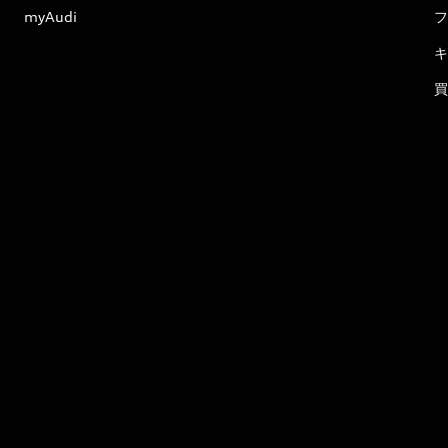
myAudi
フ
キ
買