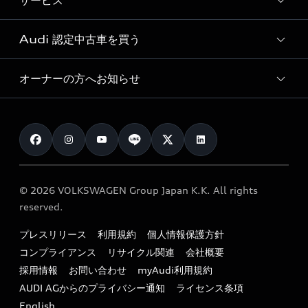
サービス
純正アクセサリー
見積り依頼
e-tronラインアップ
Audi exclusive
オンラインショップ
試乗予約
Audi 認定中古車を買う
サービス入庫予約
価格シミュレーション
Audi driving experience
Audi collection
サービスプログラム
車両比較
オーナーの方へお知らせ
Audi認定中古車
アウディナビアプリ
メンテナンス
ご購入サポート
Audi認定中古車検索
お知らせ
車検 / 定期点検
カタログ一覧
クオリティ
オーナー様向けキャンペーン
e-tronアフターサポート
保証
リコール関連情報
Audi Top Service紹介
© 2026 VOLKSWAGEN Group Japan K.K. All rights
メンテナンス
特定整備適用車一覧
reserved.
myAudi
24時間緊急サポート
リサイクル法
プレスリリース
利用規約
個人情報保護方針
ファイナンス
コンプライアンス
リサイクル関連
会社概要
よくある質問（FAQ）
採用情報
お問い合わせ
myAudi利用規約
キャンペーン / イベント
AUDI AGからのプライバシー通知
ライセンス条項
買取査定
English