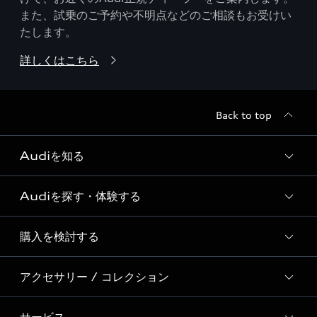
また、試乗のご予約や不明点などのご相談もお受けい
たします。
詳しくはこちら
Back to top
Audiを知る
Audiを探す・体験する
Audi ブランド
Story of Progress
購入を検討する
ディーラー検索
Audi Sport
新車在庫検索
アクセサリー / コレクション
モデル一覧
Formula 1®
試乗車・展示車検索
特別仕様モデル / 限定モデル
デジタルサービス