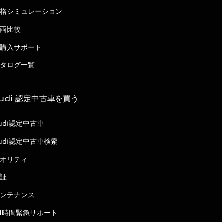
格シミュレーション
両比較
購入サポート
タログ一覧
udi 認定中古車を買う
udi認定中古車
udi認定中古車検索
オリティ
証
ンテナンス
4時間緊急サポート