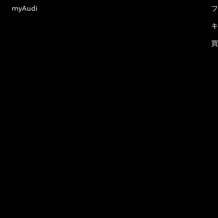
myAudi
フ
キ
買