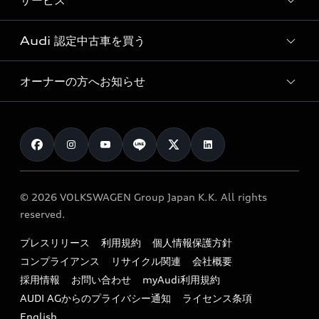
サービス
純正アクセサリー
見積り依頼
e-tronラインアップ
Audi exclusive
オンラインショップ
試乗予約
Audi 認定中古車を買う
サービス入庫予約
価格シミュレーション
Audi driving experience
Audi collection
サービスプログラム
車両比較
オーナーの方へお知らせ
Audi認定中古車
アウディナビアプリ
メンテナンス
ご購入サポート
Audi認定中古車検索
お知らせ
車検 / 定期点検
カタログ一覧
クオリティ
オーナー様向けキャンペーン
e-tronアフターサポート
保証
リコール関連情報
Audi Top Service紹介
© 2026 VOLKSWAGEN Group Japan K.K. All rights
メンテナンス
特定整備適用車一覧
reserved.
myAudi
24時間緊急サポート
リサイクル法
プレスリリース
利用規約
個人情報保護方針
ファイナンス
コンプライアンス
リサイクル関連
会社概要
よくある質問（FAQ）
採用情報
お問い合わせ
myAudi利用規約
キャンペーン / イベント
AUDI AGからのプライバシー通知
ライセンス条項
買取査定
English