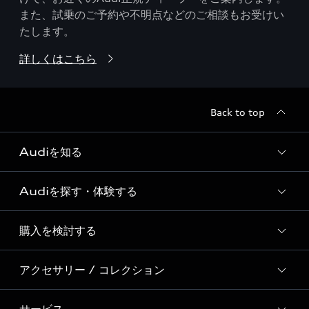
また、試乗のご予約や不明点などのご相談もお受けい
たします。
詳しくはこちら
Back to top
Audiを知る
Audiを探す・体験する
Audi ブランド
Story of Progress
購入を検討する
ディーラー検索
Audi Sport
新車在庫検索
アクセサリー / コレクション
モデル一覧
Formula 1®
試乗車・展示車検索
特別仕様モデル / 限定モデル
デジタルサービス