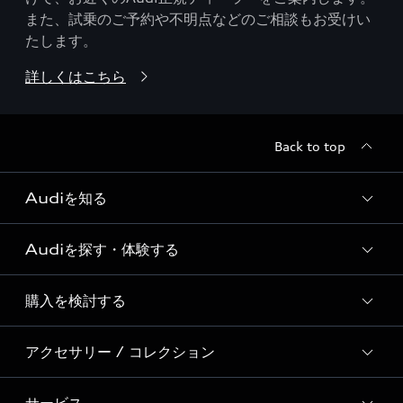
また、試乗のご予約や不明点などのご相談もお受けい
たします。
詳しくはこちら
Back to top
Audiを知る
Audiを探す・体験する
Audi ブランド
Story of Progress
購入を検討する
ディーラー検索
Audi Sport
新車在庫検索
アクセサリー / コレクション
モデル一覧
Formula 1®
試乗車・展示車検索
特別仕様モデル / 限定モデル
デジタルサービス