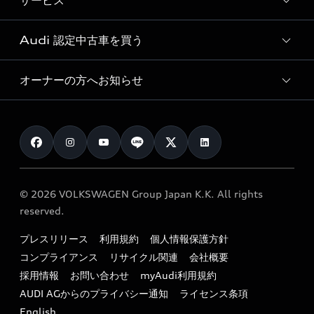
サービス
純正アクセサリー
見積り依頼
e-tronラインアップ
Audi exclusive
オンラインショップ
試乗予約
Audi 認定中古車を買う
サービス入庫予約
価格シミュレーション
Audi driving experience
Audi collection
サービスプログラム
車両比較
オーナーの方へお知らせ
Audi認定中古車
アウディナビアプリ
メンテナンス
ご購入サポート
Audi認定中古車検索
お知らせ
車検 / 定期点検
カタログ一覧
クオリティ
オーナー様向けキャンペーン
e-tronアフターサポート
保証
リコール関連情報
Audi Top Service紹介
© 2026 VOLKSWAGEN Group Japan K.K. All rights
メンテナンス
特定整備適用車一覧
reserved.
myAudi
24時間緊急サポート
リサイクル法
プレスリリース
利用規約
個人情報保護方針
ファイナンス
コンプライアンス
リサイクル関連
会社概要
よくある質問（FAQ）
採用情報
お問い合わせ
myAudi利用規約
キャンペーン / イベント
AUDI AGからのプライバシー通知
ライセンス条項
買取査定
English