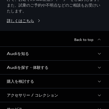
また、試乗のご予約や不明点などのご相談もお受けい
たします。
詳しくはこちら
Back to top
Audiを知る
Audiを探す・体験する
Audi ブランド
Story of Progress
購入を検討する
ディーラー検索
Audi Sport
新車在庫検索
アクセサリー / コレクション
モデル一覧
Formula 1®
試乗車・展示車検索
特別仕様モデル / 限定モデル
デジタルサービス