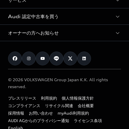
サービス
純正アクセサリー
見積り依頼
e-tronラインアップ
Audi exclusive
オンラインショップ
試乗予約
Audi 認定中古車を買う
サービス入庫予約
価格シミュレーション
Audi driving experience
Audi collection
サービスプログラム
車両比較
オーナーの方へお知らせ
Audi認定中古車
アウディナビアプリ
メンテナンス
ご購入サポート
Audi認定中古車検索
お知らせ
車検 / 定期点検
カタログ一覧
クオリティ
オーナー様向けキャンペーン
e-tronアフターサポート
保証
リコール関連情報
Audi Top Service紹介
© 2026 VOLKSWAGEN Group Japan K.K. All rights
メンテナンス
特定整備適用車一覧
reserved.
myAudi
24時間緊急サポート
リサイクル法
プレスリリース
利用規約
個人情報保護方針
ファイナンス
コンプライアンス
リサイクル関連
会社概要
よくある質問（FAQ）
採用情報
お問い合わせ
myAudi利用規約
キャンペーン / イベント
AUDI AGからのプライバシー通知
ライセンス条項
買取査定
English