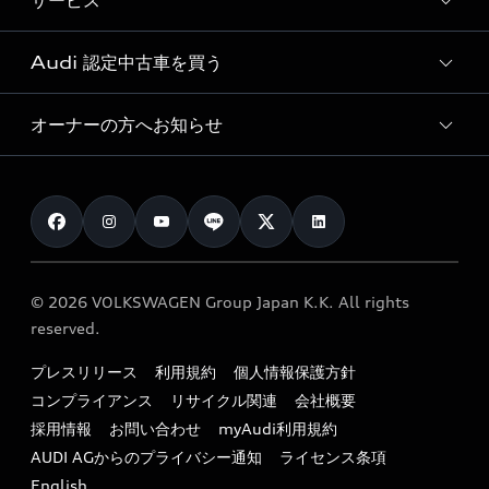
サービス
純正アクセサリー
見積り依頼
e-tronラインアップ
Audi exclusive
オンラインショップ
試乗予約
Audi 認定中古車を買う
サービス入庫予約
価格シミュレーション
Audi driving experience
Audi collection
サービスプログラム
車両比較
オーナーの方へお知らせ
Audi認定中古車
アウディナビアプリ
メンテナンス
ご購入サポート
Audi認定中古車検索
お知らせ
車検 / 定期点検
カタログ一覧
クオリティ
オーナー様向けキャンペーン
e-tronアフターサポート
保証
リコール関連情報
Audi Top Service紹介
© 2026 VOLKSWAGEN Group Japan K.K. All rights
メンテナンス
特定整備適用車一覧
reserved.
myAudi
24時間緊急サポート
リサイクル法
プレスリリース
利用規約
個人情報保護方針
ファイナンス
コンプライアンス
リサイクル関連
会社概要
よくある質問（FAQ）
採用情報
お問い合わせ
myAudi利用規約
キャンペーン / イベント
AUDI AGからのプライバシー通知
ライセンス条項
買取査定
English