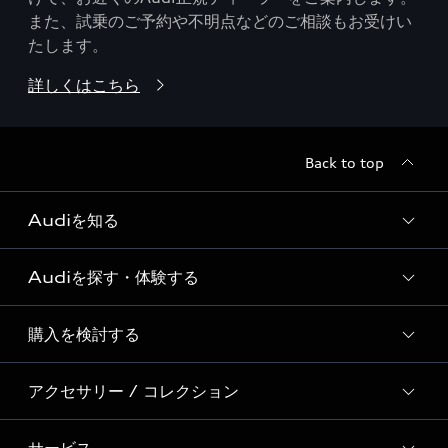
また、試乗のご予約や不明点などのご相談もお受けい
たします。
詳しくはこちら
Back to top
Audiを知る
Audiを探す・体験する
Audi ブランド
Story of Progress
購入を検討する
ディーラー検索
Audi Sport
新車在庫検索
アクセサリー / コレクション
モデル一覧
Formula 1®
試乗車・展示車検索
特別仕様モデル / 限定モデル
デジタルサービス