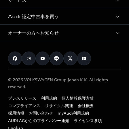
サービス
純正アクセサリー
見積り依頼
e-tronラインアップ
Audi exclusive
オンラインショップ
試乗予約
Audi 認定中古車を買う
サービス入庫予約
価格シミュレーション
Audi driving experience
Audi collection
サービスプログラム
車両比較
オーナーの方へお知らせ
Audi認定中古車
アウディナビアプリ
メンテナンス
ご購入サポート
Audi認定中古車検索
お知らせ
車検 / 定期点検
カタログ一覧
クオリティ
オーナー様向けキャンペーン
e-tronアフターサポート
保証
リコール関連情報
Audi Top Service紹介
© 2026 VOLKSWAGEN Group Japan K.K. All rights
メンテナンス
特定整備適用車一覧
reserved.
myAudi
24時間緊急サポート
リサイクル法
プレスリリース
利用規約
個人情報保護方針
ファイナンス
コンプライアンス
リサイクル関連
会社概要
よくある質問（FAQ）
採用情報
お問い合わせ
myAudi利用規約
キャンペーン / イベント
AUDI AGからのプライバシー通知
ライセンス条項
買取査定
English