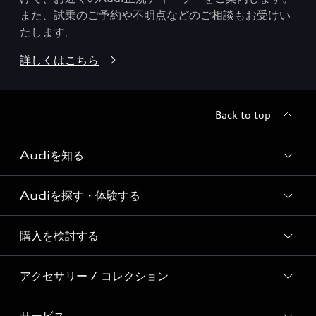
また、試乗のご予約や不明点などのご相談もお受けい
たします。
詳しくはこちら
Back to top
Audiを知る
Audiを探す・体験する
Audi ブランド
Story of Progress
購入を検討する
ディーラー検索
Audi Sport
新車在庫検索
アクセサリー / コレクション
モデル一覧
Formula 1®
試乗車・展示車検索
特別仕様モデル / 限定モデル
デジタルサービス