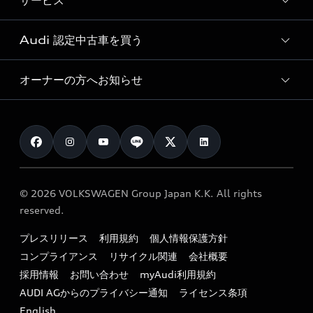
サービス
純正アクセサリー
見積り依頼
e-tronラインアップ
Audi exclusive
オンラインショップ
試乗予約
Audi 認定中古車を買う
サービス入庫予約
価格シミュレーション
Audi driving experience
Audi collection
サービスプログラム
車両比較
オーナーの方へお知らせ
Audi認定中古車
アウディナビアプリ
メンテナンス
ご購入サポート
Audi認定中古車検索
お知らせ
車検 / 定期点検
カタログ一覧
クオリティ
オーナー様向けキャンペーン
e-tronアフターサポート
保証
リコール関連情報
Audi Top Service紹介
© 2026 VOLKSWAGEN Group Japan K.K. All rights
メンテナンス
特定整備適用車一覧
reserved.
myAudi
24時間緊急サポート
リサイクル法
プレスリリース
利用規約
個人情報保護方針
ファイナンス
コンプライアンス
リサイクル関連
会社概要
よくある質問（FAQ）
採用情報
お問い合わせ
myAudi利用規約
キャンペーン / イベント
AUDI AGからのプライバシー通知
ライセンス条項
買取査定
English