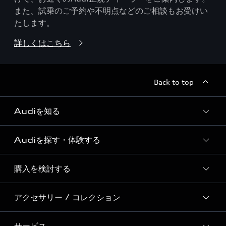
また、試乗のご予約や不明点などのご相談もお受けい
たします。
詳しくはこちら
Back to top
Audiを知る
Audiを探す・体験する
Audi ブランド
Story of Progress
購入を検討する
ディーラー検索
Audi Sport
新車在庫検索
アクセサリー / コレクション
モデル一覧
Formula 1®
試乗車・展示車検索
特別仕様モデル / 限定モデル
デジタルサービス