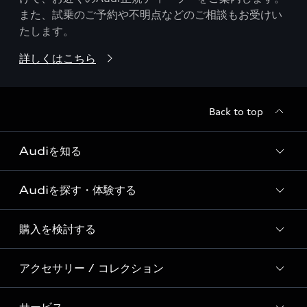
また、試乗のご予約や不明点などのご相談もお受けい
たします。
詳しくはこちら
Back to top
Audiを知る
Audiを探す・体験する
Audi ブランド
Story of Progress
購入を検討する
ディーラー検索
Audi Sport
新車在庫検索
アクセサリー / コレクション
モデル一覧
Formula 1®
試乗車・展示車検索
特別仕様モデル / 限定モデル
デジタルサービス