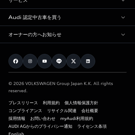
サービス
純正アクセサリー
見積もり依頼
e-tronラインアップ
Audi exclusive
オンラインショップ
試乗予約
Audi 認定中古車を買う
サービス入庫予約
価格シミュレーション
Audi driving experience
Audi collection
サービスプログラム
車両比較
オーナーの方へお知らせ
Audi認定中古車
アウディナビアプリ
メンテナンス
ご購入サポート
Audi認定中古車検索
お知らせ
車検 / 定期点検
カタログ一覧
クオリティ
オーナー様向けキャンペーン
e-tronアフターサポート
保証
リコール関連情報
Audi Top Service紹介
© 2026 VOLKSWAGEN Group Japan K.K. All rights
メンテナンス
特定整備適用車一覧
reserved.
myAudi
24時間緊急サポート
リサイクル法
プレスリリース
利用規約
個人情報保護方針
ファイナンス
コンプライアンス
リサイクル関連
会社概要
よくある質問（FAQ）
採用情報
お問い合わせ
myAudi利用規約
キャンペーン / イベント
AUDI AGからのプライバシー通知
ライセンス条項
買取査定
English