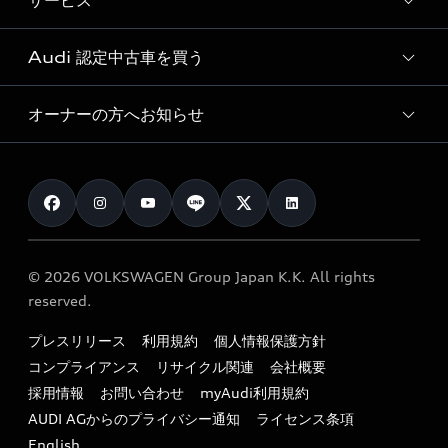
サービス
純正アクセサリー
見積り依頼
e-tronラインアップ
Audi exclusive
オンラインショップ
試乗予約
Audi 認定中古車を買う
サービス入庫予約
価格シミュレーション
Audi driving experience
Audi collection
サービスプログラム
車両比較
オーナーの方へお知らせ
Audi認定中古車
アウディナビアプリ
メンテナンス
ご購入サポート
Audi認定中古車検索
お知らせ
車検 / 定期点検
カタログ一覧
クオリティ
オーナー様向けキャンペーン
e-tronアフターサポート
保証
リコール関連情報
Audi Top Service紹介
© 2026 VOLKSWAGEN Group Japan K.K. All rights
メンテナンス
特定整備適用車一覧
reserved.
myAudi
24時間緊急サポート
リサイクル法
プレスリリース
利用規約
個人情報保護方針
ファイナンス
コンプライアンス
リサイクル関連
会社概要
よくある質問（FAQ）
採用情報
お問い合わせ
myAudi利用規約
キャンペーン / イベント
AUDI AGからのプライバシー通知
ライセンス条項
買取査定
English