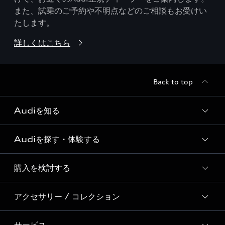
また、試乗のご予約や不明点などのご相談もお受けい
たします。
詳しくはこちら
Back to top
Audiを知る
Audiを探す・体験する
Audi ブランド
Story of Progress
購入を検討する
ディーラー検索
Audi Sport
新車在庫検索
アクセサリー / コレクション
モデル一覧
Formula 1®
試乗車・展示車検索
特別仕様モデル / 限定モデル
デジタルサービス