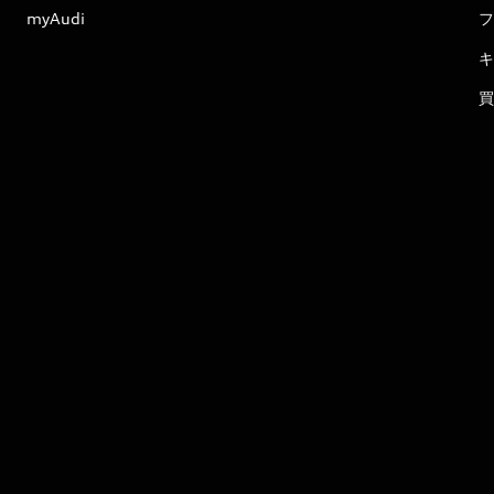
myAudi
フ
キ
買