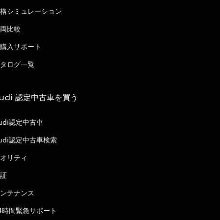
格シミュレーション
両比較
購入サポート
タログ一覧
udi 認定中古車を買う
udi認定中古車
udi認定中古車検索
オリティ
証
ンテナンス
4時間緊急サポート