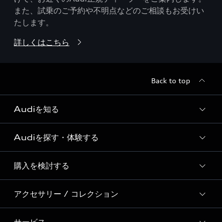
また、試乗のご予約や不明点などのご相談もお受けい
たします。
詳しくはこちら
Back to top
Audiを知る
Audiを探す・体験する
Audi ブランド
Story of Progress
購入を検討する
ディーラー検索
Audi Sport
新車在庫検索
アクセサリー / コレクション
モデル一覧
Formula 1®
試乗車・展示車検索
特別仕様モデル / 限定モデル
デジタルサービス