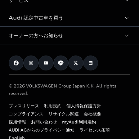
サービス
純正アクセサリー
見積り依頼
e-tronラインアップ
Audi exclusive
オンラインショップ
試乗予約
Audi 認定中古車を買う
サービス入庫予約
価格シミュレーション
Audi driving experience
Audi collection
サービスプログラム
車両比較
オーナーの方へお知らせ
Audi認定中古車
アウディナビアプリ
メンテナンス
ご購入サポート
Audi認定中古車検索
お知らせ
車検 / 定期点検
カタログ一覧
クオリティ
オーナー様向けキャンペーン
e-tronアフターサポート
保証
リコール関連情報
Audi Top Service紹介
© 2026 VOLKSWAGEN Group Japan K.K. All rights
メンテナンス
特定整備適用車一覧
reserved.
myAudi
24時間緊急サポート
リサイクル法
プレスリリース
利用規約
個人情報保護方針
ファイナンス
コンプライアンス
リサイクル関連
会社概要
よくある質問（FAQ）
採用情報
お問い合わせ
myAudi利用規約
キャンペーン / イベント
AUDI AGからのプライバシー通知
ライセンス条項
買取査定
English