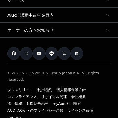
サービス
純正アクセサリー
見積り依頼
e-tronラインアップ
Audi exclusive
オンラインショップ
試乗予約
Audi 認定中古車を買う
サービス入庫予約
価格シミュレーション
Audi driving experience
Audi collection
サービスプログラム
車両比較
オーナーの方へお知らせ
Audi認定中古車
アウディナビアプリ
メンテナンス
ご購入サポート
Audi認定中古車検索
お知らせ
車検 / 定期点検
カタログ一覧
クオリティ
オーナー様向けキャンペーン
e-tronアフターサポート
保証
リコール関連情報
Audi Top Service紹介
© 2026 VOLKSWAGEN Group Japan K.K. All rights
メンテナンス
特定整備適用車一覧
reserved.
myAudi
24時間緊急サポート
リサイクル法
プレスリリース
利用規約
個人情報保護方針
ファイナンス
コンプライアンス
リサイクル関連
会社概要
よくある質問（FAQ）
採用情報
お問い合わせ
myAudi利用規約
キャンペーン / イベント
AUDI AGからのプライバシー通知
ライセンス条項
買取査定
English