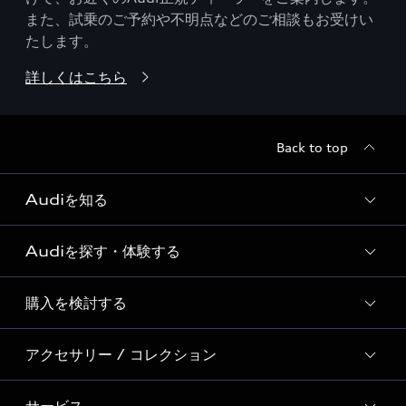
また、試乗のご予約や不明点などのご相談もお受けい
たします。
詳しくはこちら
Back to top
Audiを知る
Audiを探す・体験する
Audi ブランド
Story of Progress
購入を検討する
ディーラー検索
Audi Sport
新車在庫検索
アクセサリー / コレクション
モデル一覧
Formula 1®
試乗車・展示車検索
特別仕様モデル / 限定モデル
デジタルサービス