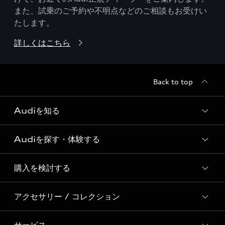
また、試乗のご予約や不明点などのご相談もお受けい
たします。
詳しくはこちら
Back to top
Audiを知る
Audiを探す・体験する
Audi ブランド
Story of Progress
購入を検討する
ディーラー検索
Audi Sport
新車在庫検索
アクセサリー / コレクション
モデル一覧
Formula 1®
試乗車・展示車検索
特別仕様モデル / 限定モデル
デジタルサービス