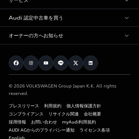
サービス
純正アクセサリー
見積り依頼
e-tronラインアップ
Audi exclusive
オンラインショップ
試乗予約
Audi 認定中古車を買う
サービス入庫予約
価格シミュレーション
Audi driving experience
Audi collection
サービスプログラム
車両比較
オーナーの方へお知らせ
Audi認定中古車
アウディナビアプリ
メンテナンス
ご購入サポート
Audi認定中古車検索
お知らせ
車検 / 定期点検
カタログ一覧
クオリティ
オーナー様向けキャンペーン
e-tronアフターサポート
保証
リコール関連情報
Audi Top Service紹介
© 2026 VOLKSWAGEN Group Japan K.K. All rights
メンテナンス
特定整備適用車一覧
reserved.
myAudi
24時間緊急サポート
リサイクル法
プレスリリース
利用規約
個人情報保護方針
ファイナンス
コンプライアンス
リサイクル関連
会社概要
よくある質問（FAQ）
採用情報
お問い合わせ
myAudi利用規約
キャンペーン / イベント
AUDI AGからのプライバシー通知
ライセンス条項
買取査定
English