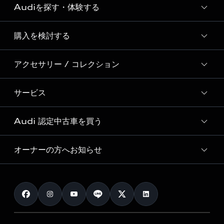
Audiを探す・体験する
Audi ブランド
Story of Progress
購入を検討する
ディーラー検索
Audi Sport
新車在庫検索
アクセサリー / コレクション
モデル一覧
Formula 1®
試乗車・展示車検索
特別仕様モデル / 限定モデル
デジタルサービス
サービス
純正アクセサリー
見積り依頼
e-tronラインアップ
Audi exclusive
オンラインショップ
試乗予約
Audi 認定中古車を買う
サービス入庫予約
価格シミュレーション
Audi driving experience
Audi collection
サービスプログラム
車両比較
オーナーの方へお知らせ
Audi認定中古車
アウディナビアプリ
メンテナンス
ご購入サポート
Audi認定中古車検索
お知らせ
車検 / 定期点検
カタログ一覧
クオリティ
オーナー様向けキャンペーン
e-tronアフターサポート
保証
リコール関連情報