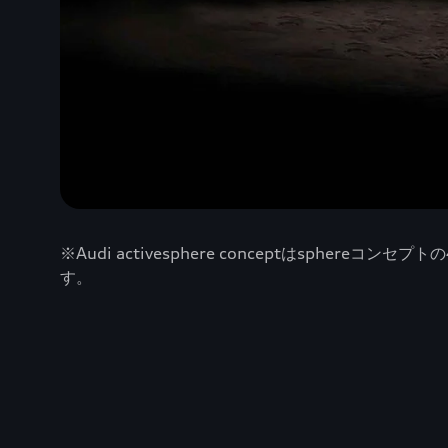
※Audi activesphere conceptはsp
す。