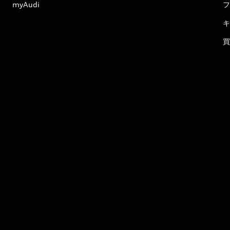
myAudi
フ
キ
買