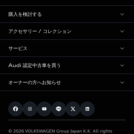
Story of Progress
購入を検討する
ディーラー検索
Audi Sport
新車在庫検索
アクセサリー / コレクション
モデル一覧
Formula 1®
試乗車・展示車検索
特別仕様モデル / 限定モデル
デジタルサービス
サービス
純正アクセサリー
見積もり依頼
e-tronラインアップ
Audi exclusive
オンラインショップ
試乗予約
Audi 認定中古車を買う
サービス入庫予約
価格シミュレーション
Audi driving experience
Audi collection
サービスプログラム
車両比較
オーナーの方へお知らせ
Audi認定中古車
アウディナビアプリ
メンテナンス
ご購入サポート
Audi認定中古車検索
お知らせ
車検 / 定期点検
カタログ一覧
クオリティ
オーナー様向けキャンペーン
e-tronアフターサポート
保証
リコール関連情報
Audi Top Service紹介
© 2026 VOLKSWAGEN Group Japan K.K. All rights
メンテナンス