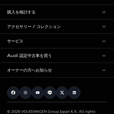
Story of Progress
購入を検討する
ディーラー検索
Audi Sport
新車在庫検索
アクセサリー / コレクション
モデル一覧
Formula 1®
試乗車・展示車検索
特別仕様モデル / 限定モデル
デジタルサービス
サービス
純正アクセサリー
見積り依頼
e-tronラインアップ
Audi exclusive
オンラインショップ
試乗予約
Audi 認定中古車を買う
サービス入庫予約
価格シミュレーション
Audi driving experience
Audi collection
サービスプログラム
車両比較
オーナーの方へお知らせ
Audi認定中古車
アウディナビアプリ
メンテナンス
ご購入サポート
Audi認定中古車検索
お知らせ
車検 / 定期点検
カタログ一覧
クオリティ
オーナー様向けキャンペーン
e-tronアフターサポート
保証
リコール関連情報
Audi Top Service紹介
© 2026 VOLKSWAGEN Group Japan K.K. All rights
メンテナンス