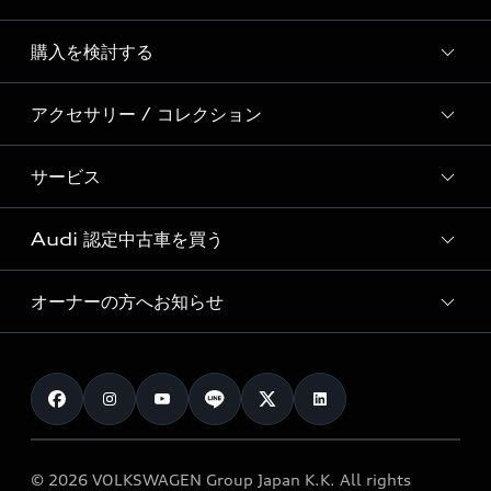
Story of Progress
購入を検討する
ディーラー検索
Audi Sport
新車在庫検索
アクセサリー / コレクション
モデル一覧
Formula 1®
試乗車・展示車検索
特別仕様モデル / 限定モデル
デジタルサービス
サービス
純正アクセサリー
見積り依頼
e-tronラインアップ
Audi exclusive
オンラインショップ
試乗予約
Audi 認定中古車を買う
サービス入庫予約
価格シミュレーション
Audi driving experience
Audi collection
サービスプログラム
車両比較
オーナーの方へお知らせ
Audi認定中古車
アウディナビアプリ
メンテナンス
ご購入サポート
Audi認定中古車検索
お知らせ
車検 / 定期点検
カタログ一覧
クオリティ
オーナー様向けキャンペーン
e-tronアフターサポート
保証
リコール関連情報
Audi Top Service紹介
© 2026 VOLKSWAGEN Group Japan K.K. All rights
メンテナンス