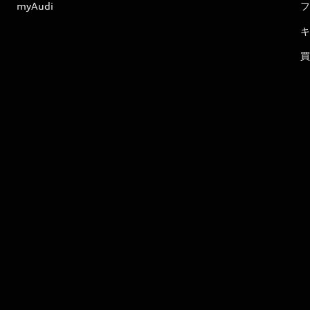
myAudi
フ
キ
買