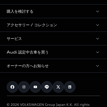
Story of Progress
購入を検討する
ディーラー検索
Audi Sport
新車在庫検索
アクセサリー / コレクション
モデル一覧
Formula 1®
試乗車・展示車検索
特別仕様モデル / 限定モデル
デジタルサービス
サービス
純正アクセサリー
見積り依頼
e-tronラインアップ
Audi exclusive
オンラインショップ
試乗予約
Audi 認定中古車を買う
サービス入庫予約
価格シミュレーション
Audi driving experience
Audi collection
サービスプログラム
車両比較
オーナーの方へお知らせ
Audi認定中古車
アウディナビアプリ
メンテナンス
ご購入サポート
Audi認定中古車検索
お知らせ
車検 / 定期点検
カタログ一覧
クオリティ
オーナー様向けキャンペーン
e-tronアフターサポート
保証
リコール関連情報
Audi Top Service紹介
© 2026 VOLKSWAGEN Group Japan K.K. All rights
メンテナンス