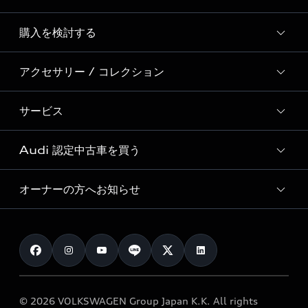
Story of Progress
購入を検討する
ディーラー検索
Audi Sport
新車在庫検索
アクセサリー / コレクション
モデル一覧
Formula 1®
試乗車・展示車検索
特別仕様モデル / 限定モデル
デジタルサービス
サービス
純正アクセサリー
見積り依頼
e-tronラインアップ
Audi exclusive
オンラインショップ
試乗予約
Audi 認定中古車を買う
サービス入庫予約
価格シミュレーション
Audi driving experience
Audi collection
サービスプログラム
車両比較
オーナーの方へお知らせ
Audi認定中古車
アウディナビアプリ
メンテナンス
ご購入サポート
Audi認定中古車検索
お知らせ
車検 / 定期点検
カタログ一覧
クオリティ
オーナー様向けキャンペーン
e-tronアフターサポート
保証
リコール関連情報
Audi Top Service紹介
© 2026 VOLKSWAGEN Group Japan K.K. All rights
メンテナンス